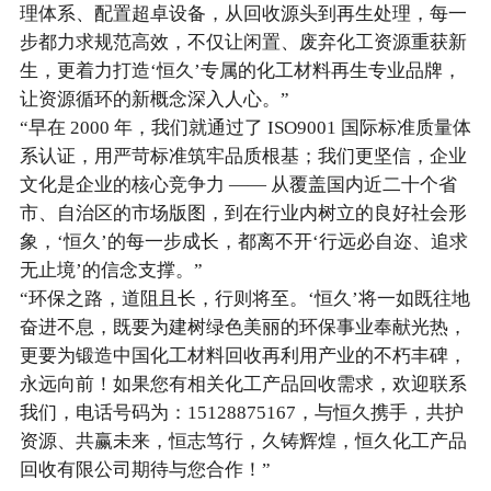
理体系、配置超卓设备，从回收源头到再生处理，每一
步都力求规范高效，不仅让闲置、废弃化工资源重获新
生，更着力打造‘恒久’专属的化工材料再生专业品牌，
让资源循环的新概念深入人心。”
“早在 2000 年，我们就通过了 ISO9001 国际标准质量体
系认证，用严苛标准筑牢品质根基；我们更坚信，企业
文化是企业的核心竞争力 —— 从覆盖国内近二十个省
市、自治区的市场版图，到在行业内树立的良好社会形
象，‘恒久’的每一步成长，都离不开‘行远必自迩、追求
无止境’的信念支撑。”
“环保之路，道阻且长，行则将至。‘恒久’将一如既往地
奋进不息，既要为建树绿色美丽的环保事业奉献光热，
更要为锻造中国化工材料回收再利用产业的不朽丰碑，
永远向前！如果您有相关化工产品回收需求，欢迎联系
我们，电话号码为：15128875167，与恒久携手，共护
资源、共赢未来，恒志笃行，久铸辉煌，恒久化工产品
回收有限公司期待与您合作！”