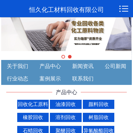

首页

恒久化工材料回收有限公司
关于我们
产品中心
新闻资讯
关于我们
产品中心
新闻资讯
公司新闻
公司新闻
行业动态
案例展示
联系我们
行业动态
产品中心
案例展示
回收化工原料
油漆回收
颜料回收
联系我们
橡胶回收
溶剂回收
树脂回收
石蜡回收
聚醚回收
异氰酸酯回收