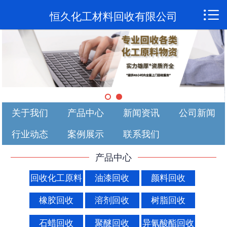

首页

恒久化工材料回收有限公司
关于我们
产品中心
新闻资讯
关于我们
产品中心
新闻资讯
公司新闻
公司新闻
行业动态
案例展示
联系我们
行业动态
产品中心
案例展示
回收化工原料
油漆回收
颜料回收
联系我们
橡胶回收
溶剂回收
树脂回收
石蜡回收
聚醚回收
异氰酸酯回收