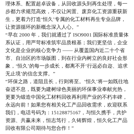
理体系、配置超卓设备，从回收源头到再生处理，每一
步都力求规范高效，不仅让闲置、废弃化工资源重获新
生，更着力打造‘恒久’专属的化工材料再生专业品牌，
让资源循环的新概念深入人心。”
“早在 2000 年，我们就通过了 ISO9001 国际标准质量体
系认证，用严苛标准筑牢品质根基；我们更坚信，企业
文化是企业的核心竞争力 —— 从覆盖国内近二十个省
市、自治区的市场版图，到在行业内树立的良好社会形
象，‘恒久’的每一步成长，都离不开‘行远必自迩、追求
无止境’的信念支撑。”
“环保之路，道阻且长，行则将至。‘恒久’将一如既往地
奋进不息，既要为建树绿色美丽的环保事业奉献光热，
更要为锻造中国化工材料回收再利用产业的不朽丰碑，
永远向前！如果您有相关化工产品回收需求，欢迎联系
我们，电话号码为：15128875167，与恒久携手，共护
资源、共赢未来，恒志笃行，久铸辉煌，恒久化工产品
回收有限公司期待与您合作！”