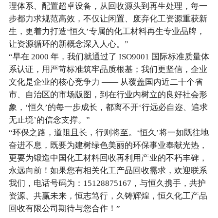
理体系、配置超卓设备，从回收源头到再生处理，每一
步都力求规范高效，不仅让闲置、废弃化工资源重获新
生，更着力打造‘恒久’专属的化工材料再生专业品牌，
让资源循环的新概念深入人心。”
“早在 2000 年，我们就通过了 ISO9001 国际标准质量体
系认证，用严苛标准筑牢品质根基；我们更坚信，企业
文化是企业的核心竞争力 —— 从覆盖国内近二十个省
市、自治区的市场版图，到在行业内树立的良好社会形
象，‘恒久’的每一步成长，都离不开‘行远必自迩、追求
无止境’的信念支撑。”
“环保之路，道阻且长，行则将至。‘恒久’将一如既往地
奋进不息，既要为建树绿色美丽的环保事业奉献光热，
更要为锻造中国化工材料回收再利用产业的不朽丰碑，
永远向前！如果您有相关化工产品回收需求，欢迎联系
我们，电话号码为：15128875167，与恒久携手，共护
资源、共赢未来，恒志笃行，久铸辉煌，恒久化工产品
回收有限公司期待与您合作！”