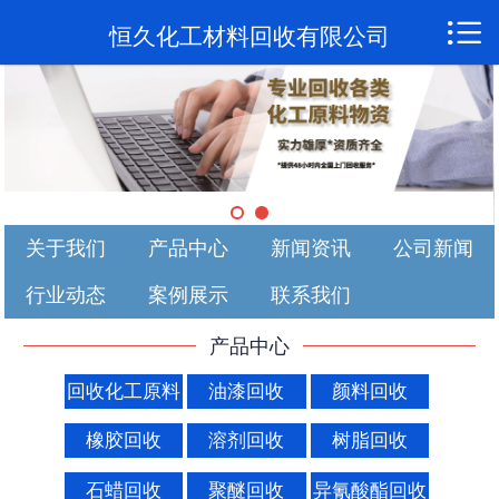

首页

恒久化工材料回收有限公司
关于我们
产品中心
新闻资讯
关于我们
产品中心
新闻资讯
公司新闻
公司新闻
行业动态
案例展示
联系我们
行业动态
产品中心
案例展示
回收化工原料
油漆回收
颜料回收
联系我们
橡胶回收
溶剂回收
树脂回收
石蜡回收
聚醚回收
异氰酸酯回收